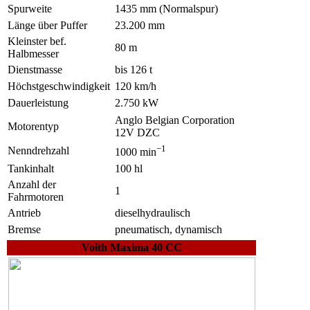
Spurweite
1435 mm (Normalspur)
Länge über Puffer
23.200 mm
Kleinster bef.
80 m
Halbmesser
Dienstmasse
bis 126 t
Höchstgeschwindigkeit
120 km/h
Dauerleistung
2.750 kW
Anglo Belgian Corporation
Motorentyp
12V DZC
−1
Nenndrehzahl
1000 min
Tankinhalt
100 hl
Anzahl der
1
Fahrmotoren
Antrieb
dieselhydraulisch
Bremse
pneumatisch, dynamisch
Voith Maxima 40 CC