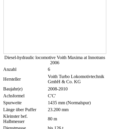
Diesel-hydraulic locomotive Voith Maxima at Innotrans
2006
Anzahl
6
Voith Turbo Lokomotivtechnik
Hersteller
GmbH & Co. KG
Baujahr(e)
2008-2010
Achsformel
C'C'
Spurweite
1435 mm (Normalspur)
Länge über Puffer
23.200 mm
Kleinster bef.
80 m
Halbmesser
Dienstmasse
bis 126 t