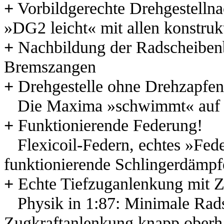
+
Vorbildgerechte Drehgestell
»DG2 leicht« mit
allen konstr
+
Nachbildung der Radscheibenb
Bremszangen
+
Drehgestelle ohne Drehzapfen
Die Maxima »schwimmt« auf 
+
Funktionierende Federung!
Flexicoil-Federn, echtes »Fed
funktionierende Schlingerdämpf
+
Echte Tiefzuganlenkung mit 
Physik in 1:87: Minimale Rads
Zugkraftanlenkung
knapp ober