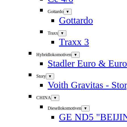
Gottardo
▼
Gottardo
Traxx
▼
Traxx 3
Hybridlokomotiven
▼
Stadler Euro & Eur
Story
▼
Voith Gravitas - Sto
CHINA
▼
Diesellokomotiven
▼
GE ND5 "BEIJI