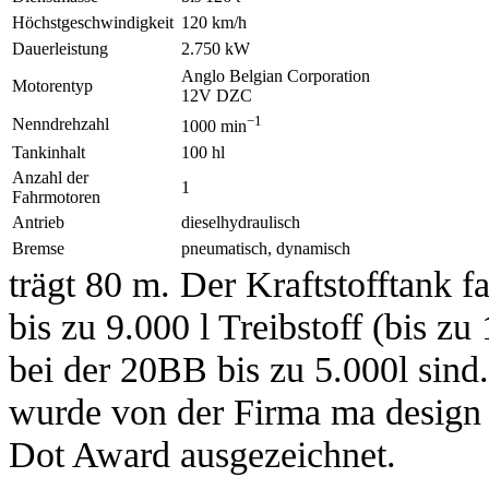
Höchstgeschwindigkeit
120 km/h
Dauerleistung
2.750 kW
Anglo Belgian Corporation
Motorentyp
12V DZC
−1
Nenndrehzahl
1000 min
Tankinhalt
100 hl
Anzahl der
1
Fahrmotoren
Antrieb
dieselhydraulisch
Bremse
pneumatisch, dynamisch
trägt 80 m. Der Kraftstofftank f
bis zu 9.000 l Treibstoff (bis z
bei der 20BB bis zu 5.000l sind
wurde von der Firma ma design 
Dot Award ausgezeichnet.