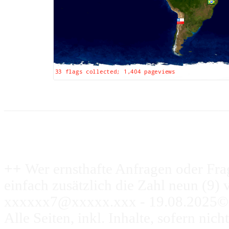
_____________________________
++
Wer ernsthafte Anfragen oder Fr
einfach zusätzlich die Zahl neun (9) 
xxxxxx7@xxxxx.xxx - 19.08.2025
©
Alle Seiten, inkl. Inhalte, sofern n