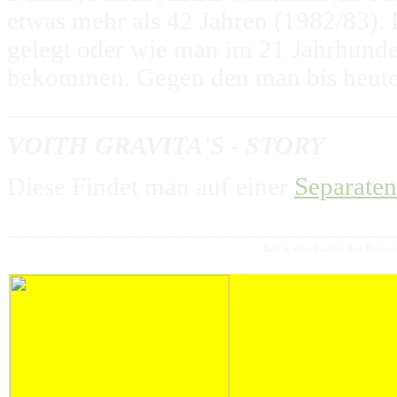
etwas mehr als 42 Jahren (1982/83).
gelegt oder wie man im 21 Jahrhunder
bekommen. Gegen den man bis heut
_____________________________
VOITH GRAVITA'S - STORY
Diese Findet man auf einer
Separaten
_____________________________
Bild 4, man beachte den Hinwe