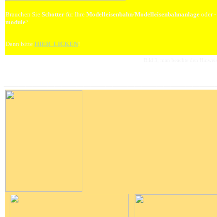
Brauchen Sie
Schotter
für Ihre
Modelleisenbahn
/
Modelleisenbahn
anlage
oder
-
module
?
Dann bitte
HIER LICKEN
!
Bild 3, man beachte den Hinwe
_____________________________