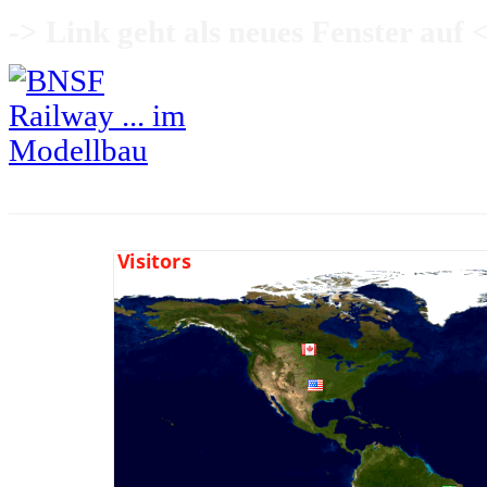
->
Link geht als neues Fenster auf
<
_____________________________