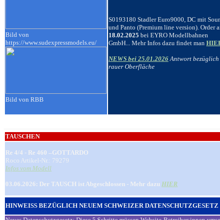
S0193180
S
tadler Euro9000, DC mit Sou
und Panto (Premium line version). Order 
Bild von
18.02.2025
bei EYRO Modellbahnen
https://www.sudexpressmodels.eu/
GmbH... Mehr Infos dazu findet man
HIE
NEWS bei 25.01.2026
Antwort bezüglich
rauer Oberfläche
Bild von
RBB
_____________________________
TAUSCHEN
Re 4/4 - Re 460 –GOTTARDO
Roco Artikel-Nr.: 79279
Infos vom Modell
03.06.2026: Der TAUSCH ist Abgeschlossen - Mehr dazu
HIER
HINWEISS BEZÜGLICH NEUEM SCHWEIZER DATENSCHUTZGESETZ
Neues Datenschutzgesetz: Diese 5 Schritte müssen Website-Betreiber:innen umse