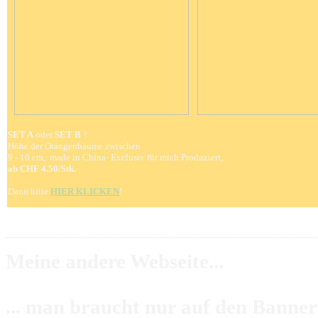
SET A
oder
SET B
?
Höhe der Orangenbäume zwischen
9 - 10 cm, made in China- Exclusiv für mich Produziert,
ab
CHF 4.50
/Stk.
Dann bitte
HIER KLICKEN
!
_____________________________
Meine andere Webseite...
... man braucht nur auf den Banner