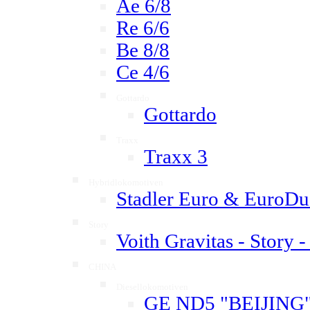
Ae 6/8
Re 6/6
Be 8/8
Ce 4/6
Gottardo
▼
Gottardo
Traxx
▼
Traxx 3
Hybridlokomotiven
▼
Stadler Euro & EuroD
Story
▼
Voith Gravitas - Story 
CHINA
▼
Diesellokomotiven
▼
GE ND5 "BEIJING