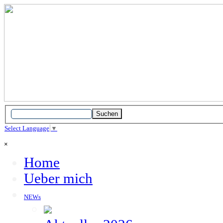
Direkt zum Seiteninhalt
Suchen
Select Language
▼
Menü überspringen
×
Home
Ueber mich
NEWs
▼