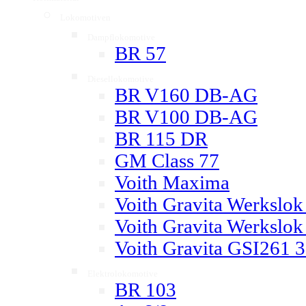
Lokomotiven
▼
Dampflokomotive
▼
BR 57
Diesellokomotive
▼
BR V160 DB-AG
BR V100 DB-AG
BR 115 DR
GM Class 77
Voith Maxima
Voith Gravita Werkslo
Voith Gravita Werkslo
Voith Gravita GSI261 
Elektrolokomotive
▼
BR 103