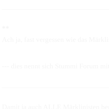
_____________________________
**
Ach ja, fast vergessen wie das Märk
--- dies nennt sich Stummi Forum m
_____________________________
Damit ja auch ALLE Märklinisten ber