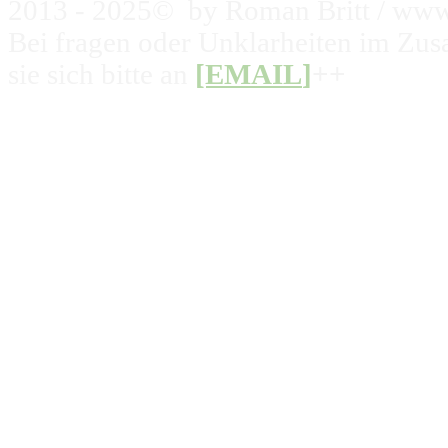
2013 - 2025© by Roman Britt / www
Bei fragen oder Unklarheiten im Zu
sie sich bitte an
[EMAIL
]
++