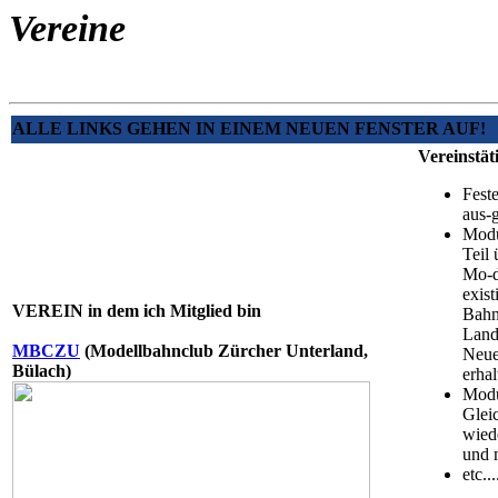
Vereine
ALLE LINKS GEHEN IN EINEM NEUEN FENSTER AUF!
Vereinstät
Fest
aus-
Modu
Teil
Mo-d
exist
VEREIN in dem ich Mitglied bin
Bahn
Land
MBCZU
(
Modellbahnclub Zürcher Unterland,
Neue
Bülach)
erhal
Modu
Glei
wied
und 
etc...