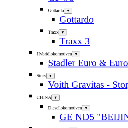
Gottardo
▼
Gottardo
Traxx
▼
Traxx 3
Hybridlokomotiven
▼
Stadler Euro & Eur
Story
▼
Voith Gravitas - Sto
CHINA
▼
Diesellokomotiven
▼
GE ND5 "BEIJI