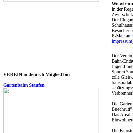
Wo wir uns
In der Reg
Zivil-schu
Der Eingan
Schulhausst
Besucher b
E-Mail an
Impressum
Der Verein
Bahn-Enthu
Jugend-mitg
Spuren 5 u
VEREIN in dem ich Mitglied bin
tolle Gleis
transportab
Gartenbahn Staufen
schätzungs
Verbrenner
Die Garten
Buechrüti"
Das Areal u
Einwohner-
Die Fahrstr