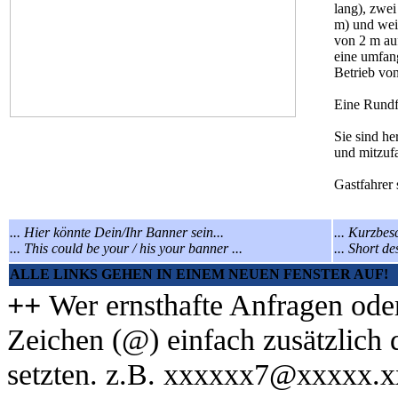
lang), zwei
m) und wei
von 2 m au
eine umfan
Betrieb vo
Eine Rundf
Sie sind he
und mitzufa
Gastfahrer
... Hier könnte Dein/Ihr Banner sein...
... Kurzbes
... This could be your / his your banner ...
... Short de
ALLE LINKS GEHEN IN EINEM NEUEN FENSTER AUF!
++
Wer ernsthafte Anfragen ode
Zeichen (@) einfach zusätzlich 
setzten. z.B. xxxxxx7@xxxxx.x